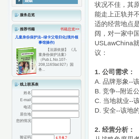
婚姻
状况不佳，其
能走上正轨并
服务总览
适的经营地点
推荐书籍
书籍总览>>
阔，对一家中
儿童身份保护法--绿卡父母归化(境外领
USLawCh
事馆操作)
【法源依据】 《儿
议：
童身份保护法案》
（Pub.L.No.107-
208,116Stat.927）国
务...
1. 公司需求：
A. 品牌形象
线上联系表
B. 竞争--
姓名
C. 当地就业
E-mail
电话
D. 安全--
居住地
您的情况
2. 经营分析：
验证码