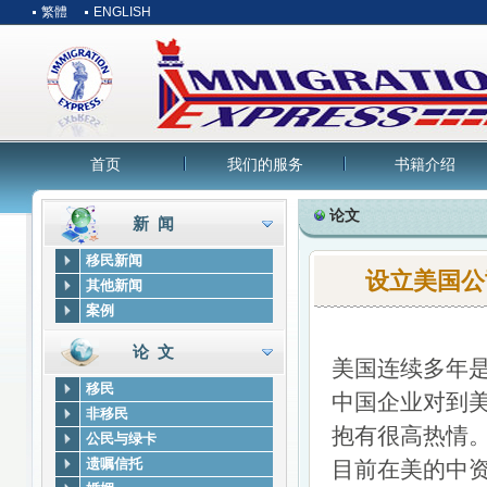
繁體
ENGLISH
首页
我们的服务
书籍介绍
论文
新 闻
移民新闻
设立美国公
其他新闻
案例
论 文
美国连续多年
移民
中国企业对到
非移民
抱有很高热情
公民与绿卡
遗嘱信托
目前在美的中