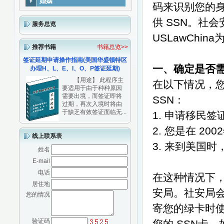
婚姻
码来识别您的
供
SSN。
社会
服务总览
USLawChi
推荐书籍
书籍总览>>
签证延期申请操作指南(美国华盛顿特区
一、确定是否
办理H、L、E、I、O、P签证延期)
【用途】 此程序主
在以下情况，
要适用于由于种种原因
需要出境，而签证即将
SSN：
过期，再次入境时将由
于缺乏有效签证面临无...
1. 申请移民
2. 您是在
20
线上联系表
3. 来到美国
姓名
E-mail
电话
在这种情况下
居住地
安局。社安局
您的情况
寄您的
绿卡时
验证码