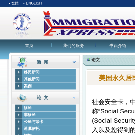
繁體
ENGLISH
首页
我们的服务
书籍介绍
论文
新 闻
移民新闻
美国永久居民
其他新闻
案例
论 文
社会安全卡，
移民
称
“Social Secu
非移民
(Social Securi
公民与绿卡
遗嘱信托
入以及您得到