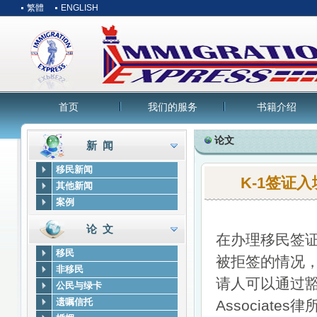
繁體
ENGLISH
首页
我们的服务
书籍介绍
论文
新 闻
移民新闻
K-1签证
其他新闻
案例
论 文
在办理移民签
移民
被拒签的情况
非移民
请人可以通过豁
公民与绿卡
遗嘱信托
Associate