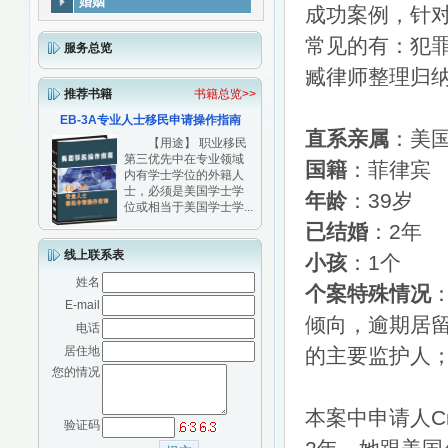
婚姻
成功案例，针
常见的有：犯罪前
服务总览
臧律师整理归
推荐书籍
书籍总览>>
EB-3A专业人士移民申请操作指南
直系亲属
：美
【用途】 职业移民
第三优先中在专业领域
国籍
：菲律宾
内有学士学位的外籍人
士，必须是美国学士学
年龄
：39岁
位或相当于美国学士学...
已结婚
：2年
线上联系表
小孩
：1个
姓名
个案特殊情况
E-mail
倾向，逾期居
电话
居住地
的主要监护人
您的情况
本案中申请人C
验证码