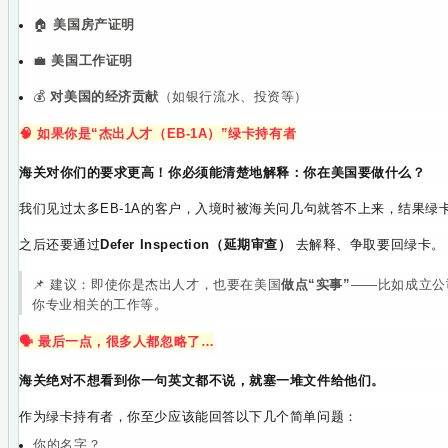
🏠
美国房产证明
💼
美国工作证明
💰
对美国的经济贡献
（如银行流水、投资等）
🧠 如果你是“杰出人才（EB-1A）”绿卡持有者
海关对你们的要求更高！
你必须能清楚地解释：你在美国要做什么？
我们见过太多EB-1A的客户，入境时被海关问几句就答不上来，结果绿
之后还要通过
Defer Inspection（延期审查）
去解释、争取要回绿卡。
📌 建议：即使你是杰出人才，也要在美国
做点“实事”
——
比如成立公
你专业相关的工作等。
🗣️ 最后一点，很多人都忽略了…
海关绝对不想看到你一句英文都不说，就塞一堆文件给他们。
作为绿卡持有者，你至少应该能回答以下几个简单问题：
你的名字？