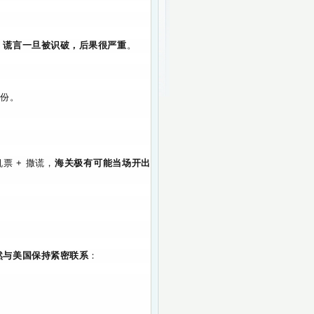
，
谎言一旦被识破，后果很严重
。
身份。
票 + 撒谎，
海关极有可能当场开出
然与美国保持紧密联系
：