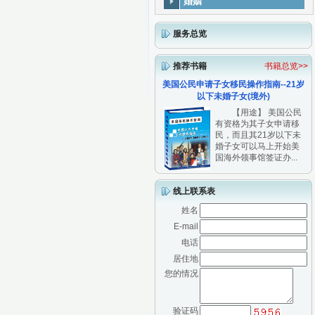
婚姻
服务总览
推荐书籍
书籍总览>>
美国公民申请子女移民操作指南--21岁
以下未婚子女(境外)
【用途】 美国公民
有资格为其子女申请移
民，而且其21岁以下未
婚子女可以马上开始美
国海外领事馆签证办...
线上联系表
姓名
E-mail
电话
居住地
您的情况
验证码