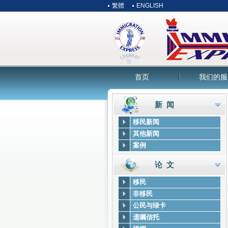
繁體
ENGLISH
首页
我们的服
新 闻
移民新闻
其他新闻
案例
论 文
移民
非移民
公民与绿卡
遗嘱信托