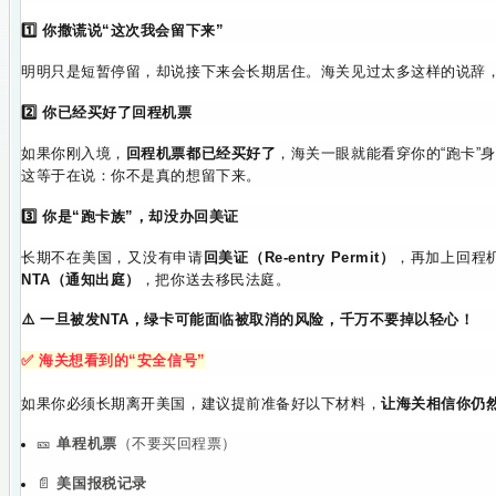
1️⃣ 你撒谎说“这次我会留下来”
明明只是短暂停留，却说接下来会长期居住。
海关见过太多这样的说辞
2️⃣ 你已经买好了回程机票
如果你刚入境，
回程机票都已经买好了
，海关一眼就能看穿你的“跑卡”
这等于在说：你不是真的想留下来。
3️⃣ 你是“跑卡族”，却没办回美证
长期不在美国，又没有申请
回美证（Re-entry Permit）
，
再加上回程机
NTA（通知出庭）
，把你送去移民法庭。
⚠️ 一旦被发NTA，绿卡可能面临被取消的风险，千万不要掉以轻心！
✅ 海关想看到的“安全信号”
如果你必须长期离开美国，建议提前准备好以下材料，
让海关相信你仍
🎫
单程机票
（不要买回程票）
📄
美国报税记录