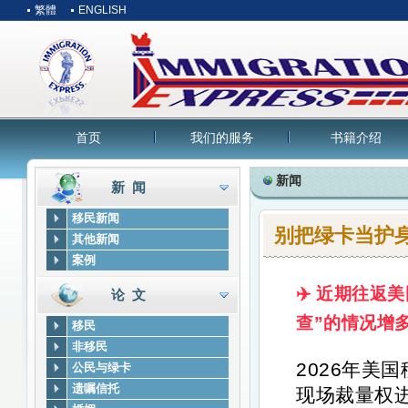
繁體
ENGLISH
首页
我们的服务
书籍介绍
新闻
新 闻
移民新闻
别把绿卡当护身
其他新闻
案例
✈️
近期往返美
论 文
查”的情况增
移民
非移民
2026年美
公民与绿卡
遗嘱信托
现场裁量权