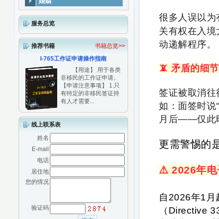
婚姻
很多人误以为
服务总览
关有权在入境
动递解程序。
推荐书籍
书籍总览>>
I-765工作证申请操作指南
📵 矛盾的细
【用途】 用于各类
非移民的工作证申请。
【申请注意事项】 1.只
签证被取消往
有特定的非移民签证持
有人才需要...
如：面签时说
月后——仅此
线上联系表
姓名
更需警惕的
E-mail
电话
⚠️ 202
居住地
您的情况
自2026年
验证码
（Directi