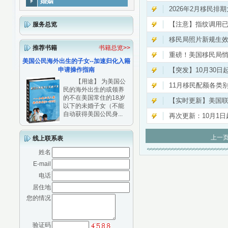
婚姻
2026年2月移民
【注意】指纹调用
服务总览
移民局照片新规生
推荐书籍
书籍总览>>
重磅！美国移民局悄
美国公民海外出生的子女--加速归化入籍
申请操作指南
【突发】10月30日
【用途】 为美国公
11月移民配额各类
民的海外出生的或领养
的不在美国常住的18岁
【实时更新】美国
以下的未婚子女（不能
自动获得美国公民身...
再次更新：10月1
上一
线上联系表
姓名
E-mail
电话
居住地
您的情况
验证码