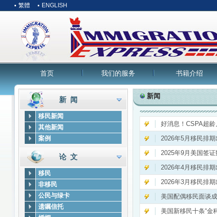
繁體
ENGLISH
首页
我们的服务
书籍介绍
新闻
新 闻
移民新闻
好消息！CSPA超
其他新闻
案例
2026年5月移民排
2025年9月美国签
论 文
2026年4月移民
移民
2026年3月移民排
非移民
公民与绿卡
美国配偶移民面谈
遗嘱信托
美国新移民十条“金