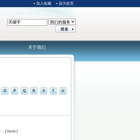
加入收藏
设为首页
关于我们
O
P
Q
R
S
T
U
...
[ more ]