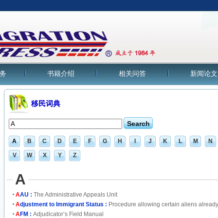
务
书籍介绍
相关问答
新闻论文
移民词典
A
B
C
D
E
F
G
H
I
J
K
L
M
N
V
W
X
Y
Z
A
A
AU :
The Administrative Appeals Unit
A
djustment to Immigrant Status :
Procedure allowing certain aliens already 
A
FM :
Adjudicator’s Field Manual