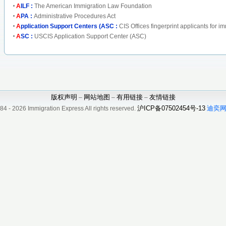
A
ILF :
The American Immigration Law Foundation
A
PA :
Administrative Procedures Act
A
pplication Support Centers (ASC :
CIS Offices fingerprint applicants for im
A
SC :
USCIS Application Support Center (ASC)
版权声明
网站地图
有用链接
友情链接
–
–
–
沪ICP备07502454号-13
迪奕网
2026 Immigration Express All rights reserved.