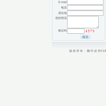
E-mail
电话
居住地
您的情况
验证码
版 权 所 有 ： 翻 印 必 究©1984 - 