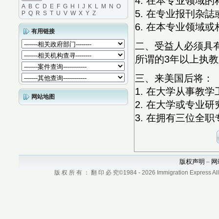
4. 在本专业领域
A
B
C
D
E
F
G
H
I
J
K
L
M
N
O
5. 在专业报刊杂
P
Q
R
S
T
U
V
W
X
Y
Z
6. 在本专业领域
有用链接
二、受益人必须具
所谓的3年以上执
三、来美国后将：
1. 在大学从事教学
网站地图
2. 在大学或专业
3. 在拥有三位全
版权声明
网
–
版 权 所 有 ： 翻 印 必 究©1984 - 2026 Immigration Express All r