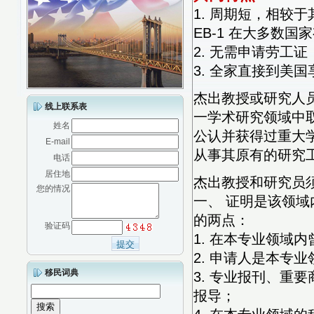
1. 周期短，相较
EB-1 在大多数国
2. 无需申请劳工证
3. 全家直接到美
杰出教授或研究人员(Out
线上联系表
一学术研究领域中
姓名
公认并获得过重大
E-mail
从事其原有的研究
电话
居住地
杰出教授和研究员
您的情况
一、 证明是该领
的两点：
验证码
1. 在本专业领域
2. 申请人是本专
移民词典
3. 专业报刊、重
报导；