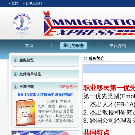
繁體
ENGLISH
首页
我们的服务
书籍介绍
服务简介
服务总览
文件清单总览
职业移民第一优
推荐书籍
书籍总览>>
EB-1A杰出人才移民申请操作指南
第一优先类别(Employe
【用途】 在科学、
1. 杰出人才(EB-1A
艺术、教育、商业、运
动领域中具有超出普通
2. 杰出教授和研究员(
人的能力，具有公认的
3. 跨国公司经理及
杰出成就并享有全国或...
共同特点