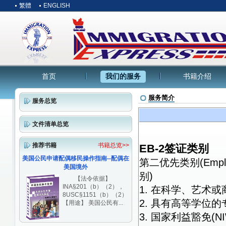
繁體
ENGLISH
首页
我们的服务
书籍介绍
服务简介
服务总览
文件清单总览
推荐书籍
书籍总览>>
EB-2签证类别
美国公民申请配偶移民操作指南--配偶在
第二优先类别(Employm
美国境外
别)
【法令依据】
INA§201（b）（2），
1. 在科学、艺术或
8USC§1151（b）（2）
2. 具有高等学位的专
【用途】 美国公民有...
3. 国家利益豁免(NI