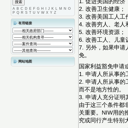
1. 促进美国的经济
2. 改善卫生健康；
A
B
C
D
E
F
G
H
I
J
K
L
M
N
O
P
Q
R
S
T
U
V
W
X
Y
Z
3. 改善美国工人
有用链接
4. 改善穷人、老
5. 改善环境资源；
6. 改善工人、儿
7. 另外，如果申
免。
网站地图
国家利益豁免申请
1. 申请人所从事
2. 申请人所从事的工作
而不是地方性的。
3. 申请人充分证
由于这三个条件都
关重要。NIW用
究或同行产生特别