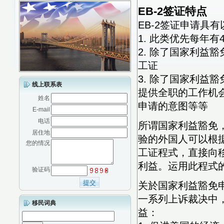
EB-2签证特点
EB-2签证申请具
1. 此类优先每年有
2. 除了国家利益豁
工证
3. 除了国家利益
线上联系表
提供全职的工作机
姓名
申请的意图等等
E-mail
电话
所谓国家利益豁免
居住地
验的外国人可以根
您的情况
工证程式，直接向
利益。运用此程式
验证码
关於国家利益豁免
一系列上诉裁决中
移民词典
益：