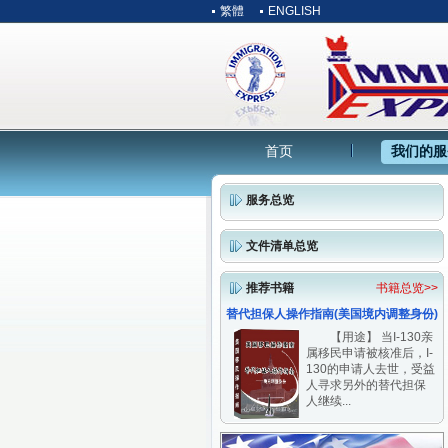
繁體
ENGLISH
首页
我们的服
服务总览
文件清单总览
推荐书籍
书籍总览>>
替代担保人操作指南(美国境内调整身份)
【用途】 当I-130亲
属移民申请被核准后，I-
130的申请人去世，受益
人寻求另外的替代担保
人继续...