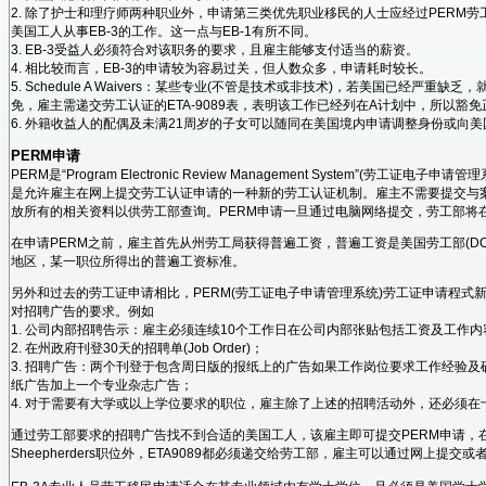
2. 除了护士和理疗师两种职业外，申请第三类优先职业移民的人士应经过PERM
美国工人从事EB-3的工作。这一点与EB-1有所不同。
3. EB-3受益人必须符合对该职务的要求，且雇主能够支付适当的薪资。
4. 相比较而言，EB-3的申请较为容易过关，但人数众多，申请耗时较长。
5. Schedule A Waivers：某些专业(不管是技术或非技术)，若美国已经严重
免，雇主需递交劳工认证的ETA-9089表，表明该工作已经列在A计划中，所以豁
6. 外籍收益人的配偶及未满21周岁的子女可以随同在美国境内申请调整身份或向
PERM申请
PERM是“Program Electronic Review Management System”(劳工
是允许雇主在网上提交劳工认证申请的一种新的劳工认证机制。雇主不需要提交与
放所有的相关资料以供劳工部查询。PERM申请一旦通过电脑网络提交，劳工部将在
在申请PERM之前，雇主首先从州劳工局获得普遍工资，普遍工资是美国劳工部(DO
地区，某一职位所得出的普遍工资标准。
另外和过去的劳工证申请相比，PERM(劳工证电子申请管理系统)劳工证申请程式
对招聘广告的要求。例如
1. 公司内部招聘告示：雇主必须连续10个工作日在公司内部张贴包括工资及工作
2. 在州政府刊登30天的招聘单(Job Order)；
3. 招聘广告：两个刊登于包含周日版的报纸上的广告如果工作岗位要求工作经验
纸广告加上一个专业杂志广告；
4. 对于需要有大学或以上学位要求的职位，雇主除了上述的招聘活动外，还必须
通过劳工部要求的招聘广告找不到合适的美国工人，该雇主即可提交PERM申请，在所有
Sheepherders职位外，ETA9089都必须递交给劳工部，雇主可以通过网上提