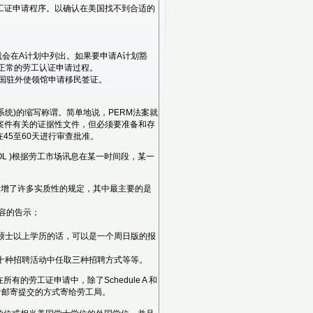
劳工证申请程序。以确认在美国找不到合适的
缺乏，就会在A计划中列出。如果要申请A计划豁
免正常的劳工认证申请过程。
美国驻外使领馆申请移民签证。
证电子申请管理系统)的缩写称谓。简单地说，PERM法案就
案件有关的证据性文件，但必须要准备和存
45至60天进行审查批准。
L )根据劳工市场讯息在某一时间段，某一
新增了许多实质性的规定，其中最主要的是
内容的告示；
及硕士以上学历的话，可以是一个周日版的报
在十种招聘活动中任取三种招聘方式等等。
的劳工证申请中，除了Schedule A 和
交或者邮寄提交的方式寄给劳工局。