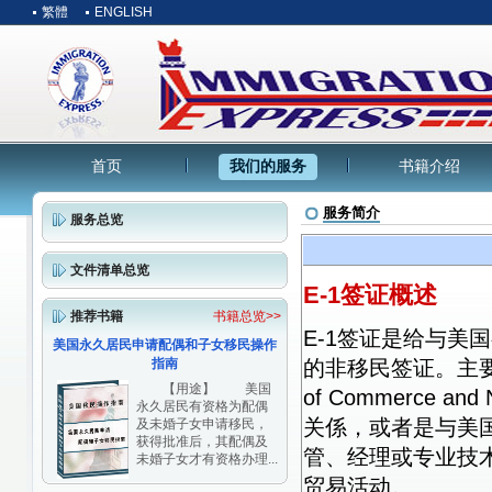
繁體
ENGLISH
首页
我们的服务
书籍介绍
服务简介
服务总览
文件清单总览
E-1签证概述
推荐书籍
书籍总览>>
E-1签证是给与
美国永久居民申请配偶和子女移民操作
指南
的非移民签证。主要
【用途】 美国
of Commerce and 
永久居民有资格为配偶
关係，或者是与美
及未婚子女申请移民，
获得批准后，其配偶及
管、经理或专业技
未婚子女才有资格办理...
贸易活动。