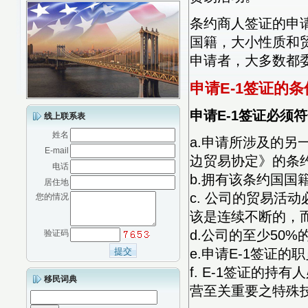
条约商人签证的申
国籍，大小性质和
申请者，大多数都
申请E-1签证的条
申请E-1签证必须
线上联系表
姓名
a.申请所涉及的
E-mail
边贸易协定》的条
电话
b.拥有该条约国
居住地
c. 公司的贸易活动必
您的情况
该是连续不断的，
d.公司的至少50
验证码
e.申请E-1签证
f. E-1签证的
移民词典
营至关重要之特殊