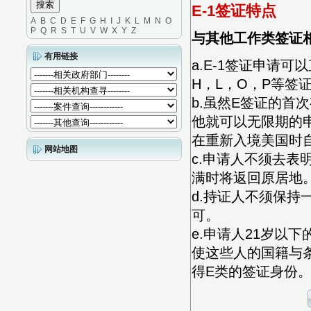
E-1签证特点
A
B
C
D
E
F
G
H
I
J
K
L
M
N
O
P
Q
R
S
T
U
V
W
X
Y
Z
与其他工作类签证相
有用链接
a.E-1签证申请
H，L，O，P等签
b.虽然E签证的
他就可以无限期的
在重新入境美国时
网站地图
c.申请人不须去
满时将返回原居地
d.持证人不须保
可。
e.申请人21岁以
使这些人的国籍与
得E类的签证身份