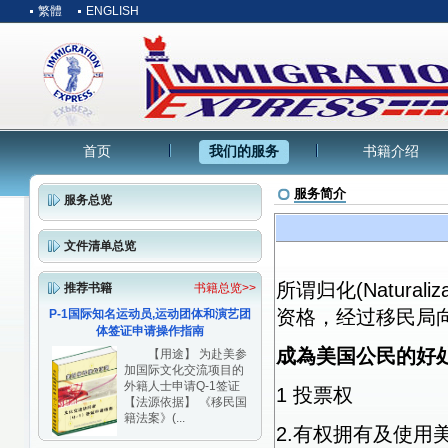
繁體
ENGLISH
首页
我们的服务
书籍介绍
服务简介
服务总览
文件清单总览
所谓归化(Natura
推荐书籍
书籍总览>>
资格，经过移民局
P-1国际知名运动员,运动团体和演艺团
体签证申请操作指南
成為美国公民的好
【用途】 为赴美参
加国际文化交流项目的
外籍人士申请Q-1签证
1 投票权
【法源依据】 《移民国
籍法案》(...
2.有权拥有及使用