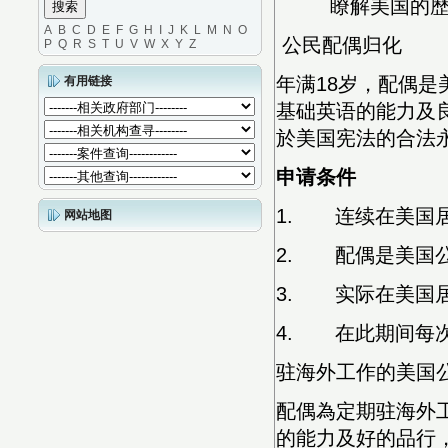
瞭解美国的歷
A
B
C
D
E
F
G
H
I
J
K
L
M
N
O
公民配偶归化
P
Q
R
S
T
U
V
W
X
Y
Z
年满18岁，配偶
有用链接
基础英语的能力及
於美国宪法的合法
申请条件
1. 连续在美国
网站地图
2. 配偶是美国
3. 实际在美国
4. 在此期间每
驻海外工作的美国
配偶為定期驻海外工
的能力及好的品行