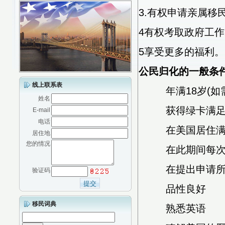
3.有权申请亲属移
4有权考取政府工
5享受更多的福利。
公民归化的一般条
线上联系表
年满18岁(如需
姓名
获得绿卡满足一
E-mail
电话
在美国居住满
居住地
您的情况
在此期间每次离
在提出申请所在
验证码
品性良好
移民词典
熟悉英语