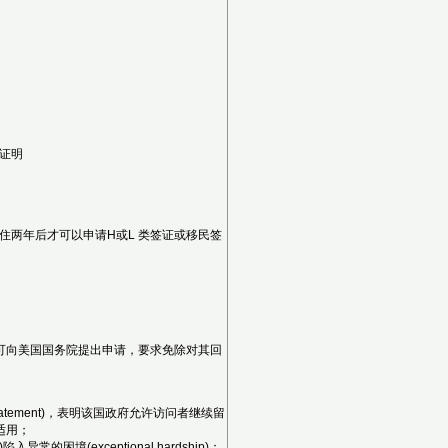
证明
住两年后才可以申请H或L 类签证或移民签
学医科
可向美国国务院提出申请，要求免除对其回
statement)，表明该国政府允许访问者继续留
适用；
境(exceptional hardship)；