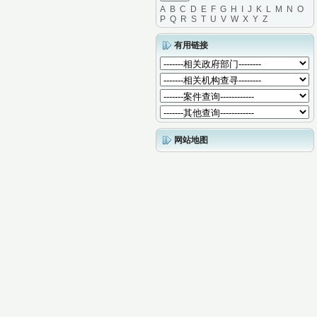
A
B
C
D
E
F
G
H
I
J
K
L
M
N
O
P
Q
R
S
T
U
V
W
X
Y
Z
有用链接
网站地图