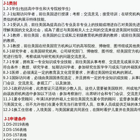
J-1类别
1.J-1学生(包括高中学生和大专院校学生)
2. J-1短期访问学者，前往美国进行授课；考察；交流意见；接受培训；在研究
类似的机构展示特殊技能。
3. J-1受训人员，前往美国為提高自己专业及非专业上的技能或增进自己对美国
理解美国的文化及社会，或為了通过与美国相关人士之间的交流来促进美国对别国
4. J-1教师，前往美国，在美国的公立或私立初级教育机构授课的教师；或前往
的教师。
5. J-1教授，前往美国在经美国官方机构认可的高等院校、博物馆、图书馆或其
6.J-1研究学者，在美国研究机构、公司研究部门、博物馆、图书馆、经美国官方
究进行指导、考察或就与研究相关的问题交流意见。
7.J-1专家，拥有某一专业知识或专业技能，前往美国从事考察、交流意见或展示
符合条件：教授、研究学者、短期访问学者、参加研究生医学学习或实习的外籍医
8.J-1医师，必须满足一定的教育及文化背景要求，并通过美国特定机构的测试。
9.J-1国际访问者，必须由美国国务院选定，并且拥有一定的专业知识或技能，从
门会议、交流意见、参观工厂，以及旅游。
10.J-1政府访问者，此类签证只适用於少数人员。这些人需要被美国联邦、州或
由该政府机构选中参加以下活动：参加考察旅行、出席研讨会和专门会议、交流意
11.J-1夏令营顾问，年满18岁的外籍人士前往美国充当夏令营的顾问，监督参加
习美国文化，但不允许他们在夏令营充当行政管理人员、炊事人员或提供乏味的体
12.J-1换工住宿者，入境美国，与美国家庭共同居住，在限时看护儿童并在美国
J-1申请条件
1.DS-2019表格
2.DS-156表格
3.DS-157表格