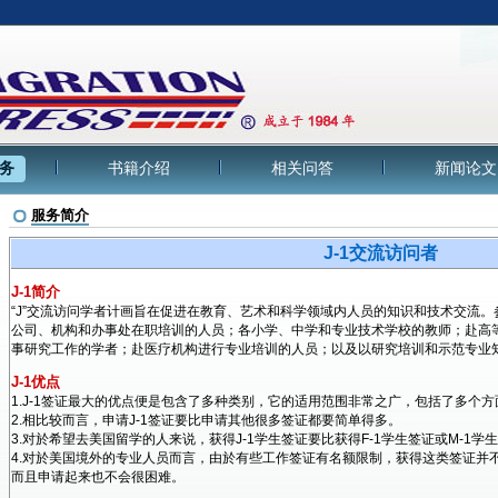
务
书籍介绍
相关问答
新闻论文
服务简介
J-1交流访问者
J-1简介
“J”交流访问学者计画旨在促进在教育、艺术和科学领域内人员的知识和技术交流
公司、机构和办事处在职培训的人员；各小学、中学和专业技术学校的教师；赴高
事研究工作的学者；赴医疗机构进行专业培训的人员；以及以研究培训和示范专业
J-1优点
1.J-1签证最大的优点便是包含了多种类别，它的适用范围非常之广，包括了多个方
2.相比较而言，申请J-1签证要比申请其他很多签证都要简单得多。
3.对於希望去美国留学的人来说，获得J-1学生签证要比获得F-1学生签证或M-1
4.对於美国境外的专业人员而言，由於有些工作签证有名额限制，获得这类签证并不
而且申请起来也不会很困难。