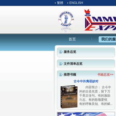
繁體
ENGLISH
首页
我们的服
服务总览
文件清单总览
推荐书籍
书籍总览>>
古今中外隽语妙对
内容简介： 古今中
外的古圣先贤，留下万
千美文佳句。有的激励
斗志、有的歌颂爱情、
有的呼唤良知、有的赋...