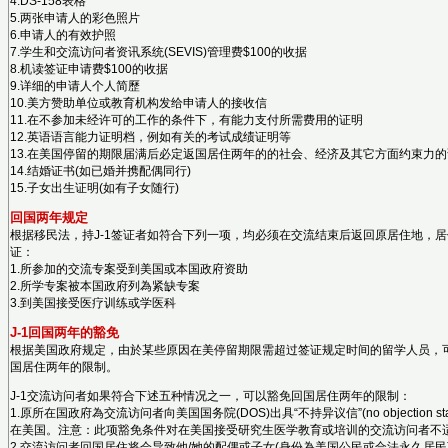
4.DS-158表格
5.两张申请人的彩色照片
6.申请人的有效护照
7.学生和交流访问者资讯系统(SEVIS)管理费$100的收据
8.机读签证申请费$100的收据
9.详细的申请人个人简歷
10.美方赞助单位或教育机构发给申请人的接收信
11.在不参加未经许可的工作的条件下，有能力支付所需费用的证明
12.英语语言能力证明档，例如有关的考试成绩证明等
13.在美国停留的期限届满后必定返国居住两年的的社会、经济及其它方面约束力的
14.结婚证书(如已婚并携配偶同行)
15.子女出生证明(如有子女随行)
回国两年规定
根据移民法，持J-1签证者如符合下列一项，均必须在交流结束后返回原居住地，居
证：
1.所参加的交流专案受到美国或本国政府资助
2.所学专案被本国政府列為紧缺专案
3.到美国接受医疗训练或
J-1回国两年的豁免
根据美国政府规定，由於某些原因在美停留期限需超过签证规定时间的留学人员，
国居住两年的限制。
J-1交流访问者如果符合下述五种情况之一，可以豁免回国居住两年的限制：
1.原所在国政府為交流访问者向美国国务院(DOS)出具“不持异议信”(no objection 
在美国。注意：此项豁免条件对在美国接受研究生医学教育或培训的交流访问者不
2.交流访问者回国居住将会导致他/她的配偶或子女(身份為美国公民或合法永久居民)陷入异常的困