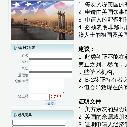
1. 每次入境美国
2. 申请由美国领
3. 申请人的配偶
4. 必须表明非移
籍人士的祖国及美
线上联系表
建议：
姓名
1. 此类签证不能
E-mail
禁止之列。然而，
电话
某些学术机构。
居住地
2. B-2签证持
您的情况
不但会导致现在的
验证码
证明文件
1. 美方亲友的身
移民词典
2. 美国的亲属或
3. 证明申请人经