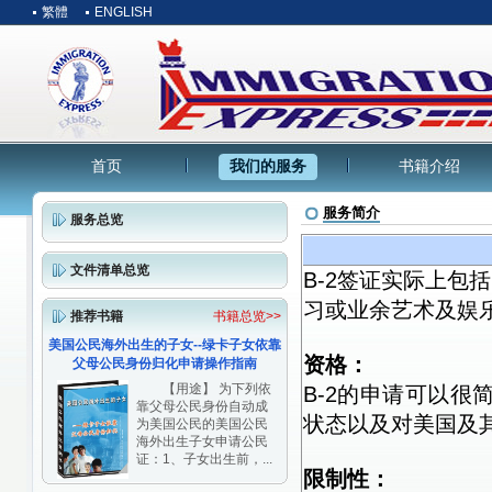
繁體
ENGLISH
首页
我们的服务
书籍介绍
服务简介
服务总览
文件清单总览
B-2签证实际上
习或业余艺术及娱
推荐书籍
书籍总览>>
美国公民海外出生的子女--绿卡子女依靠
资格：
父母公民身份归化申请操作指南
【用途】 为下列依
B-2的申请可以
靠父母公民身份自动成
状态以及对美国及
为美国公民的美国公民
海外出生子女申请公民
证：1、子女出生前，...
限制性：