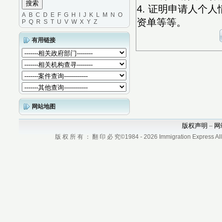
4. 证明申请人个
A
B
C
D
E
F
G
H
I
J
K
L
M
N
O
资单等等。
P
Q
R
S
T
U
V
W
X
Y
Z
有用链接
网站地图
版权声明
网
–
版 权 所 有 ： 翻 印 必 究©1984 - 2026 Immigration Express All r