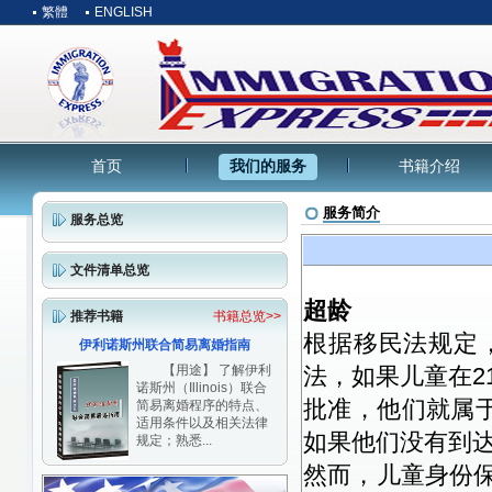
繁體
ENGLISH
首页
我们的服务
书籍介绍
服务简介
服务总览
文件清单总览
超龄
推荐书籍
书籍总览>>
根据移民法规定
伊利诺斯州联合简易离婚指南
【用途】 了解伊利
法，如果儿童在2
诺斯州（Illinois）联合
批准，他们就属于
简易离婚程序的特点、
适用条件以及相关法律
如果他们没有到达
规定；熟悉...
然而，儿童身份保