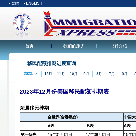
繁體
ENGLISH
首页
我们的服务
书籍介绍
移民配额排期进度查询
2023>>
12月
11月
10月
9月
8月
7月
6月
2023年12月份美国移民配额排期表
亲属移民排期
全世界(含港澳台)
中国大
A表
B表
A表
第一优先
15年01月01日
17年09月01日
15年0