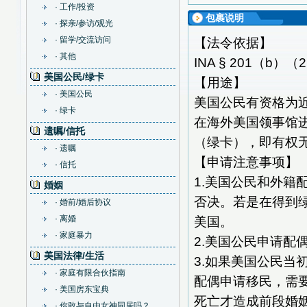
· 工作/投资
包裹说明
· 探亲/参访/观光
· 留学/交流访问
【法令依据】
· 其他
INA § 201（b）（
美国公民/绿卡
【用途】
· 美国公民
美国公民有资格为
· 绿卡
在海外美国领事馆
遗嘱/信托
（绿卡），即有权
· 遗嘱
【申请注意事项】
· 信托
1.美国公民和外
婚姻
否决。若是在得到
· 婚前/婚后协议
· 离婚
美国。
· 家庭暴力
2.美国公民申请配
美国法律/生活
3.如果美国公民当
· 家庭有限合伙指南
配偶申请移民，需
· 美国房东宝典
死亡才造成前段婚
· 你敢与自由女神同居吗？