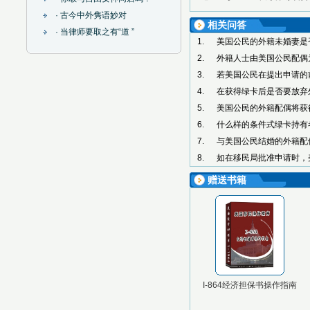
· 古今中外隽语妙对
相关问答
· 当律师要取之有“道 ”
1.
美国公民的外籍未婚妻是
2.
外籍人士由美国公民配偶
3.
若美国公民在提出申请的
4.
在获得绿卡后是否要放弃
5.
美国公民的外籍配偶将获
6.
什么样的条件式绿卡持有
7.
与美国公民结婚的外籍配
8.
如在移民局批准申请时，
赠送书籍
I-864经济担保书操作指南