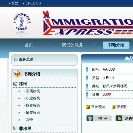
繁體
ENGLISH
首页
我们的服务
书籍介绍
商品
服务总览
编号：AA-003
书籍介绍
类型：e-Book
移民
类别：移民->亲属移民
· 亲属移民
价格：
$300
· 职业移民
· 投资移民
目录预览
流程图
· 抽签移民
· 其他
非移民