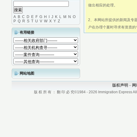
做出相应的处理。
A
B
C
D
E
F
G
H
I
J
K
L
M
N
O
2、本网站所提供的新闻及专
P
Q
R
S
T
U
V
W
X
Y
Z
户在办理个案时寻求有资质的
有用链接
网站地图
版权声明
网
–
版 权 所 有 ： 翻 印 必 究©1984 - 2026 Immigration Express All r