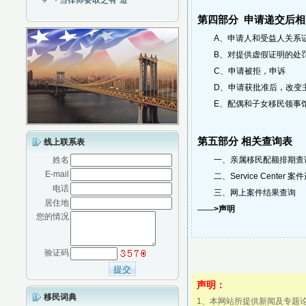
· 当律师要取之有“道 ”
第四部分
申请递交后相
A
、申请人和受益人关系
B
、对提供虚假证明的处
C
、申请被拒，申诉
D
、申请获批准后，改变
E
、
配偶和子女移民领事
第五部分 相关查询表
线上联系表
姓名
一、亲属移民配额排期查
E-mail
二、
Service Center
案件
电话
三、网上案件结果查询
居住地
——
>
声明
您的情况
验证码
声明：
移民词典
1、本网站所提供新闻及专题