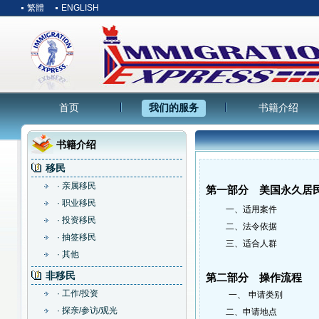
繁體
ENGLISH
首页
我们的服务
书籍介绍
书籍介绍
移民
· 亲属移民
第一部分 美国永久居
· 职业移民
一、适用案件
· 投资移民
二、法令依据
· 抽签移民
三、适合人群
· 其他
非移民
第二部分 操作流程
· 工作/投资
一、
申请类别
· 探亲/参访/观光
二、
申请地点