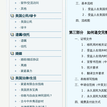
· 留学/交流访问
三、
基本流程
· 其他
1．
受益人在美国
2．
受益人在美国
美国公民/绿卡
四、
流程
图
· 美国公民
· 绿卡
第三部分 如何递交完
遗嘱/信托
一、证明文件
· 遗嘱
1．
移民局对相关证
· 信托
2．
受益人在境外时
婚姻
3．
受益人在境内时
· 婚前/婚后协议
4．
宣誓书范例（中
· 离婚
5．
照片要求
· 家庭暴力
6．
翻译文件要求
美国法律/生活
二、表格填写指南
· 家庭有限合伙指南
三、申请信范例（中英文
· 美国房东宝典
1．
永久居民为其配
· 你敢与自由女神同居吗？
2．
永久居民为其配
· 古今中外隽语妙对
四、规费及付款方式