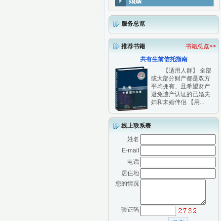
婚姻
服务总览
推荐书籍
书籍总览>>
共有生前信托指南
【适用人群】 全部
或大部分财产都是双方
平均拥有、且希望财产
避免遗产认证的已婚夫
妇和未婚伴侣 【用...
线上联系表
姓名
E-mail
电话
居住地
您的情况
验证码