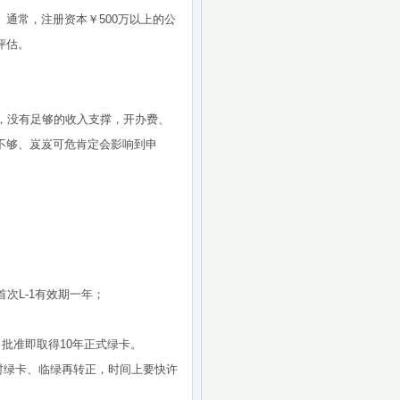
通常，注册资本￥500万以上的公
评估。
，没有足够的收入支撑，开办费、
不够、岌岌可危肯定会影响到申
首次L-1有效期一年；
，批准即取得10年正式绿卡。
临时绿卡、临绿再转正，时间上要快许