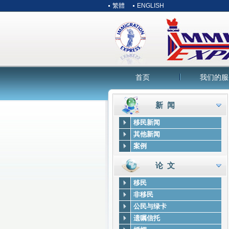
繁體
ENGLISH
首页
我们的服
新 闻
移民新闻
其他新闻
案例
论 文
移民
非移民
公民与绿卡
遗嘱信托