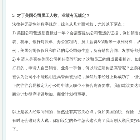
5. 对于美国公司员工人数、业绩有无规定？
法律并无硬性的数字规定，综合从几方面考核，尤其以下两点：
1) 美国公司营运是否超过一年？会需要提供公司营运的证据，例如销
表、税单、银行对账单、办公室租约、员工薪资&保险等一系列材料，
例，美国公司仅仅只和自己的母公司做生意，所有销售合同、发票等都
2) 申请人是否在美国公司担任高管职位？这和员工的组成紧密相连。如
打扫的，申请人自己销售、业务一手包，何以能证明你是高管呢？之前
被认为公司小不能说明是高管而被拒绝，虽然后来经过上诉成功了，但也
下的往往容易被定为小公司申请人职位不符合高管要求。我们建议要达到
商业计划循序渐进增加。商业计划很重要。
以上是客人经常问到的，当然还有其它关心点，例如美国的税、保险、
有时还会碰到客人说：你们设定的条件怎么这么高？我听别人说只要投5
了。