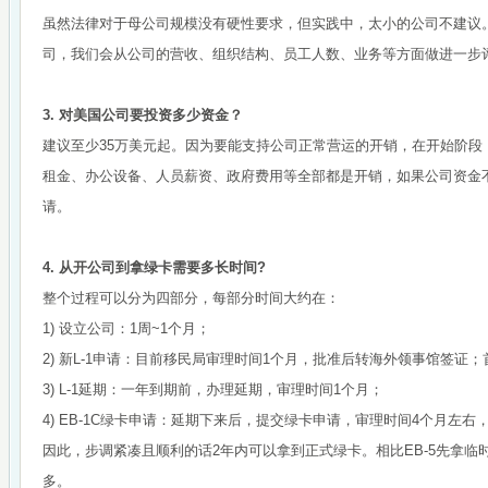
虽然法律对于母公司规模没有硬性要求，但实践中，太小的公司不建议。
司，我们会从公司的营收、组织结构、员工人数、业务等方面做进一步
3. 对美国公司要投资多少资金？
建议至少35万美元起。因为要能支持公司正常营运的开销，在开始阶段
租金、办公设备、人员薪资、政府费用等全部都是开销，如果公司资金
请。
4. 从开公司到拿绿卡需要多长时间?
整个过程可以分为四部分，每部分时间大约在：
1) 设立公司：1周~1个月；
2) 新L-1申请：目前移民局审理时间1个月，批准后转海外领事馆签证；
3) L-1延期：一年到期前，办理延期，审理时间1个月；
4) EB-1C绿卡申请：延期下来后，提交绿卡申请，审理时间4个月左右
因此，步调紧凑且顺利的话2年内可以拿到正式绿卡。相比EB-5先拿
多。