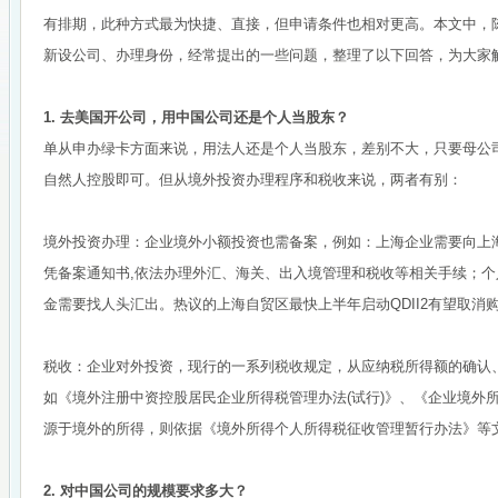
有排期，此种方式最为快捷、直接，但申请条件也相对更高。本文中，
新设公司、办理身份，经常提出的一些问题，整理了以下回答，为大家
1. 去美国开公司，用中国公司还是个人当股东？
单从申办绿卡方面来说，用法人还是个人当股东，差别不大，只要母公司
自然人控股即可。但从境外投资办理程序和税收来说，两者有别：
境外投资办理：企业境外小额投资也需备案，例如：上海企业需要向上
凭备案通知书,依法办理外汇、海关、出入境管理和税收等相关手续；
金需要找人头汇出。热议的上海自贸区最快上半年启动QDII2有望取消
税收：企业对外投资，现行的一系列税收规定，从应纳税所得额的确认
如《境外注册中资控股居民企业所得税管理办法(试行)》、《企业境外
源于境外的所得，则依据《境外所得个人所得税征收管理暂行办法》等
2. 对中国公司的规模要求多大？