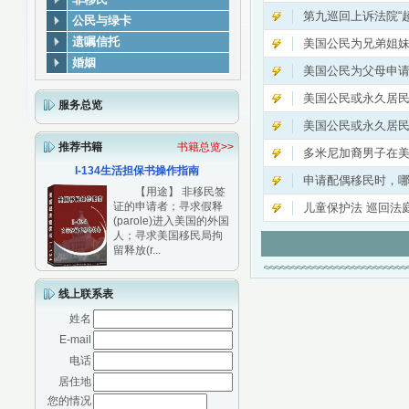
第九巡回上诉法院“
公民与绿卡
遗嘱信托
美国公民为兄弟姐
婚姻
美国公民为父母申
美国公民或永久居
服务总览
美国公民或永久居
推荐书籍
书籍总览>>
多米尼加裔男子在
I-134生活担保书操作指南
申请配偶移民时，
【用途】 非移民签
证的申请者；寻求假释
儿童保护法 巡回法
(parole)进入美国的外国
人；寻求美国移民局拘
留释放(r...
线上联系表
姓名
E-mail
电话
居住地
您的情况