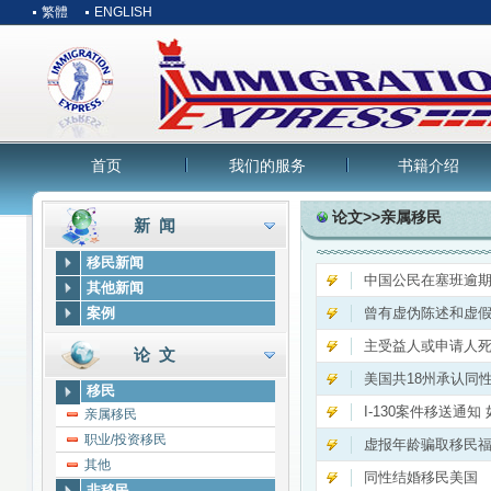
繁體
ENGLISH
首页
我们的服务
书籍介绍
论文>>亲属移民
新 闻
移民新闻
中国公民在塞班逾期
其他新闻
案例
曾有虚伪陈述和虚假
主受益人或申请人
论 文
美国共18州承认同
移民
I-130案件移送通
亲属移民
职业/投资移民
虚报年龄骗取移民福
其他
同性结婚移民美国
非移民