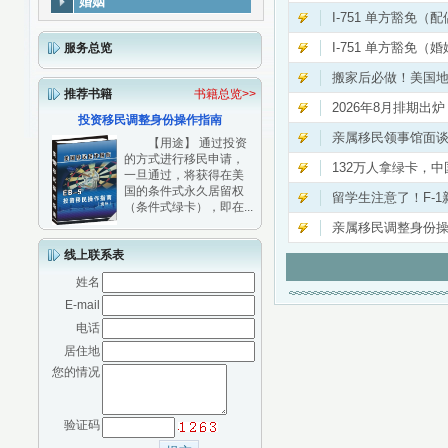
婚姻
I-751 单方豁免（
I-751 单方豁免
服务总览
搬家后必做！美国
推荐书籍
书籍总览>>
2026年8月排期出
投资移民调整身份操作指南
亲属移民领事馆面
【用途】 通过投资
的方式进行移民申请，
132万人拿绿卡，中
一旦通过，将获得在美
国的条件式永久居留权
留学生注意了！F-1
（条件式绿卡），即在...
亲属移民调整身份
线上联系表
姓名
E-mail
电话
居住地
您的情况
验证码