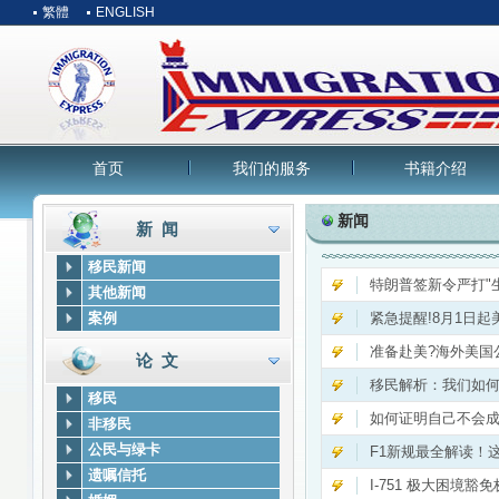
繁體
ENGLISH
首页
我们的服务
书籍介绍
新闻
新 闻
移民新闻
特朗普签新令严打"
其他新闻
案例
紧急提醒!8月1日
准备赴美?海外美国
论 文
移民解析：我们如何击
移民
如何证明自己不会成
非移民
公民与绿卡
F1新规最全解读！
遗嘱信托
I-751 极大困境豁