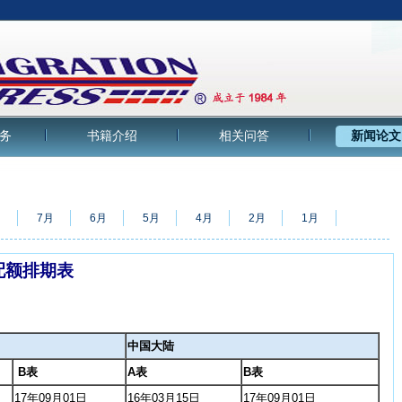
务
书籍介绍
相关问答
新闻论文
月
7月
6月
5月
4月
2月
1月
配额排期表
中国大陆
B表
A表
B表
17年09月01日
16年03月15日
17年09月01日